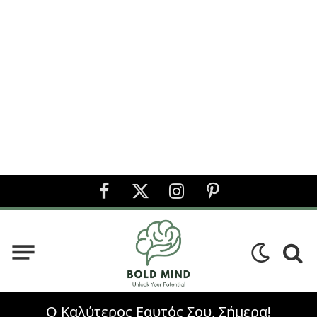
Facebook
X
Instagram
Pinterest
(Twitter)
Ο Καλύτερος Εαυτός Σου, Σήμερα!