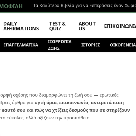
ΜΟΦΙΛΉ
Τα Καλύτερα Βιβλία για να Ξεπεράσεις έναν Χωρι
DAILY
TEST &
ABOUT
ΕΠΙΚΟΙΝΩΝΙ
AFFIRMATIONS
QUIZ
US
ΙΣΟΡΡΟΠΙΑ
ΕΠΑΓΓΕΛΜΑΤΙΚΆ
ΙΣΤΟΡΊΕΣ
ΟΙΚΟΓΕΝΕΙΑ
ΖΩΗΣ
μορφή σχέσης που διαμορφώνει τη ζωή σου — ερωτικές,
 βρεις άρθρα για
υγιή όρια
,
επικοινωνία
,
αντιμετώπιση
ν εαυτό σου
και
πώς να χτίζεις δεσμούς που σε στηρίζουν
πάντα εύκολες, αλλά αξίζουν την προσπάθεια.