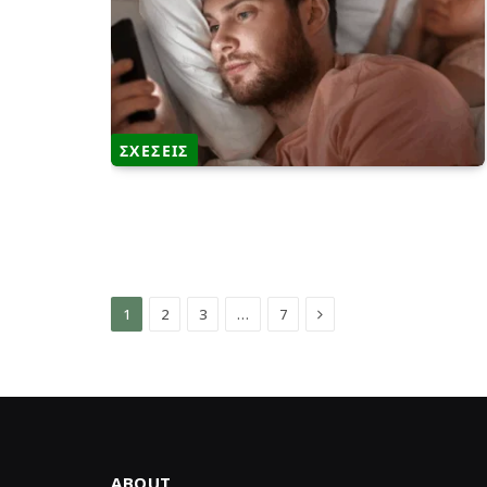
ΣΧΕΣΕΙΣ
Επόμενο
1
2
3
…
7
ABOUT