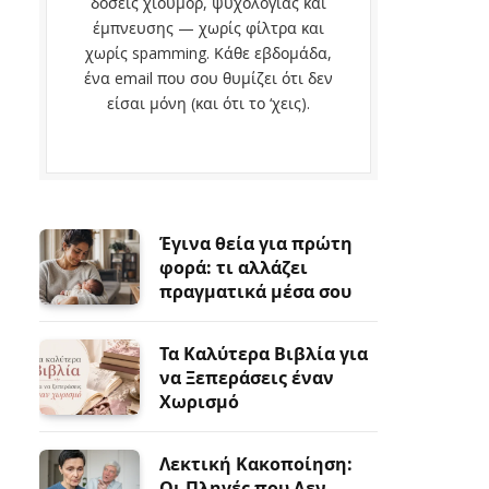
δόσεις χιούμορ, ψυχολογίας και
έμπνευσης — χωρίς φίλτρα και
χωρίς spamming. Κάθε εβδομάδα,
ένα email που σου θυμίζει ότι δεν
είσαι μόνη (και ότι το ‘χεις).
Έγινα θεία για πρώτη
φορά: τι αλλάζει
πραγματικά μέσα σου
Τα Καλύτερα Βιβλία για
να Ξεπεράσεις έναν
Χωρισμό
Λεκτική Κακοποίηση:
Οι Πληγές που Δεν