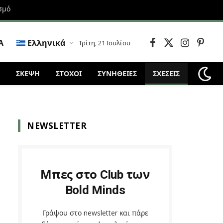
σμό
Α
Ελληνικά
Τρίτη, 21 Ιουλίου
Facebook
X
Instagram
Pintere
(Twitter)
ΣΚΈΨΗ
ΣΤΌΧΟΙ
ΣΥΝΗΘΕΙΕΣ
ΣΧΕΣΕΙΣ
NEWSLETTER
Μπες στο Club των
Bold Minds
Γράψου στο newsletter και πάρε