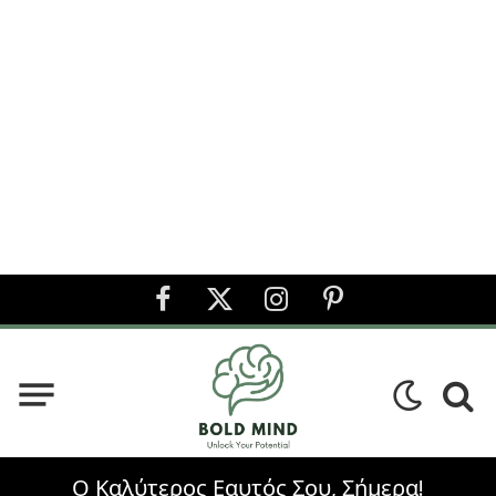
Facebook
X
Instagram
Pinterest
(Twitter)
Ο Καλύτερος Εαυτός Σου, Σήμερα!