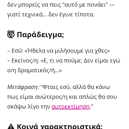
δεν μπορείς να πεις “αυτό με πονάει” —
γιατί τεχνικά… δεν έγινε τίποτα.
🤯 Παράδειγμα;
– Εσύ: «Ήθελα να μιλήσουμε για χθες»
– Εκείνος/η: «Ε, τι να πούμε; Δεν είμαι εγώ
ο/η δραματικός/ή…»
Μετάφραση:
“Φταις εσύ, αλλά θα κάνω
πως είμαι ανώτερος/η και απλώς θα σου
σκάψω λίγο την
αυτοεκτίμηση
.”
⚠️ Κοινά χαρακτηριστικά: