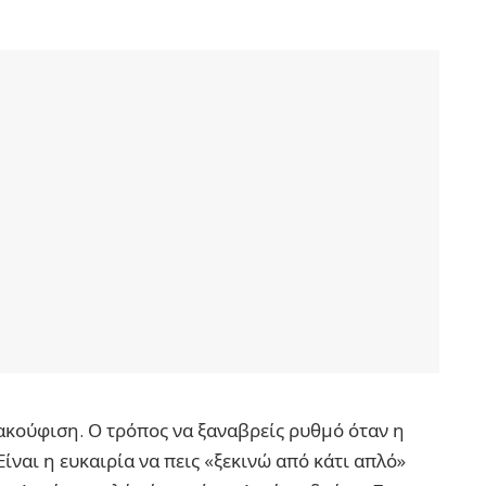
ανακούφιση. Ο τρόπος να ξαναβρείς ρυθμό όταν η
ίναι η ευκαιρία να πεις «ξεκινώ από κάτι απλό»