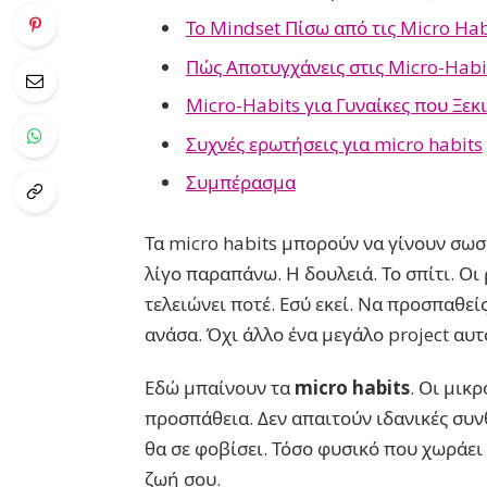
Το Mindset Πίσω από τις Micro Hab
Πώς Αποτυγχάνεις στις Micro-Habit
Micro-Habits για Γυναίκες που Ξε
Συχνές ερωτήσεις για micro habits
Συμπέρασμα
Τα micro habits μπορούν να γίνουν σωσ
λίγο παραπάνω. Η δουλειά. Το σπίτι. Οι 
τελειώνει ποτέ. Εσύ εκεί. Να προσπαθεί
ανάσα. Όχι άλλο ένα μεγάλο project αυτ
Εδώ μπαίνουν τα
micro habits
. Οι μικ
προσπάθεια. Δεν απαιτούν ιδανικές συν
θα σε φοβίσει. Τόσο φυσικό που χωράει 
ζωή σου.