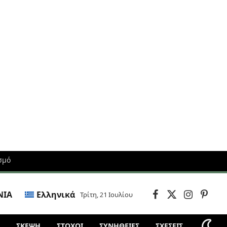
σμό
ΝΙΑ
Ελληνικά
Τρίτη, 21 Ιουλίου
Facebook
X
Instagram
Pintere
(Twitter)
ΣΚΈΨΗ
ΣΤΌΧΟΙ
ΣΥΝΗΘΕΙΕΣ
ΣΧΕΣΕΙΣ