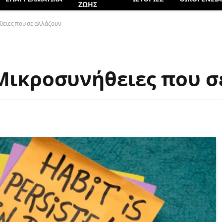
ΖΩΗΣ
θειες που σε αλλάζουν
 Μικροσυνήθειες που 