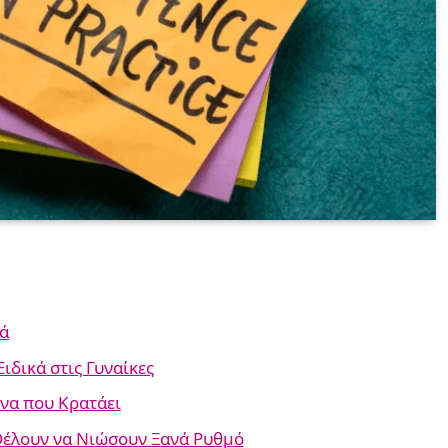
κά
Ειδικά στις Γυναίκες
ίνα που Κρατάει
 Θέλουν να Νιώσουν Ξανά Ρυθμό