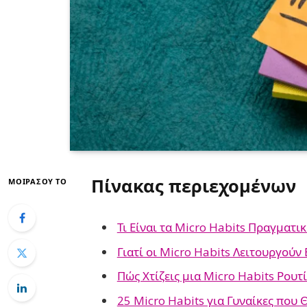
Πίνακας περιεχομένων
ΜΟΙΡΆΣΟΥ ΤΟ
Τι Είναι τα Micro Habits Πραγματι
Γιατί οι Micro Habits Λειτουργούν 
Πώς Χτίζεις μια Micro Habits Ρουτ
25 Micro Habits για Γυναίκες που