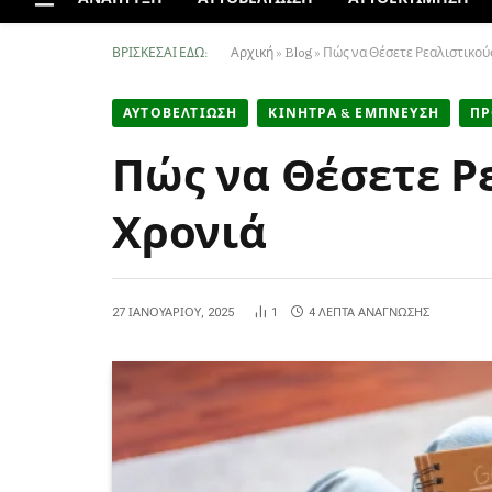
ΒΡΊΣΚΕΣΑΙ ΕΔΏ:
Αρχική
»
Blog
»
Πώς να Θέσετε Ρεαλιστικούς
ΑΥΤΟΒΕΛΤΙΩΣΗ
ΚΙΝΗΤΡΑ & ΕΜΠΝΕΥΣΗ
ΠΡ
Πώς να Θέσετε Ρ
Χρονιά
27 ΙΑΝΟΥΑΡΊΟΥ, 2025
1
4 ΛΕΠΤΆ ΑΝΆΓΝΩΣΗΣ