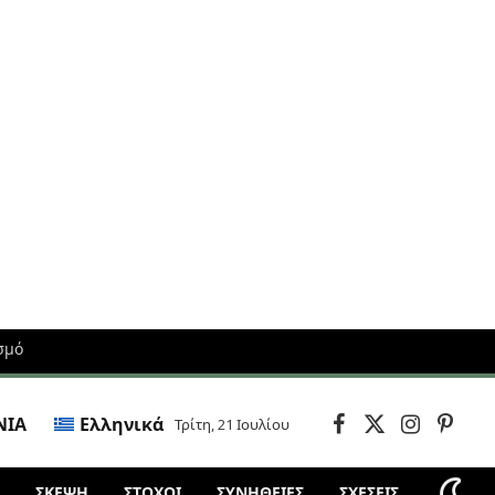
σμό
ΝΙΑ
Ελληνικά
Τρίτη, 21 Ιουλίου
Facebook
X
Instagram
Pintere
(Twitter)
ΣΚΈΨΗ
ΣΤΌΧΟΙ
ΣΥΝΗΘΕΙΕΣ
ΣΧΕΣΕΙΣ