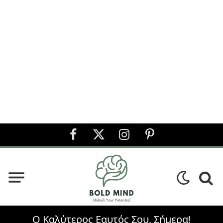
Facebook
X
Instagram
Pinterest
(Twitter)
Ο Καλύτερος Εαυτός Σου, Σήμερα!