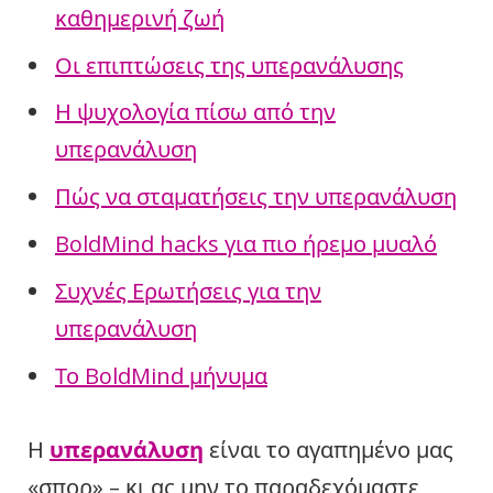
καθημερινή ζωή
Οι επιπτώσεις της υπερανάλυσης
Η ψυχολογία πίσω από την
υπερανάλυση
Πώς να σταματήσεις την υπερανάλυση
BoldMind hacks για πιο ήρεμο μυαλό
Συχνές Ερωτήσεις για την
υπερανάλυση
Το BoldMind μήνυμα
Η
υπερανάλυση
είναι το αγαπημένο μας
«σπορ» – κι ας μην το παραδεχόμαστε