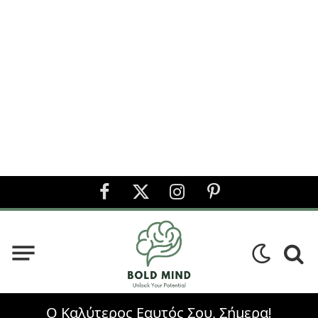
Facebook
X
Instagram
Pinterest
(Twitter)
Ο Καλύτερος Εαυτός Σου, Σήμερα!