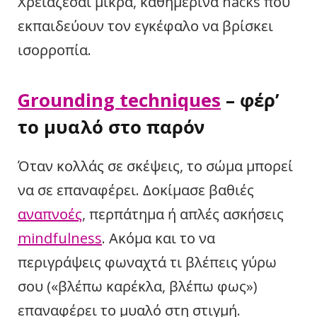
Χρειάζεσαι μικρά, καθημερινά hacks που
εκπαιδεύουν τον εγκέφαλο να βρίσκει
ισορροπία.
Grounding techniques
– φέρ’
το μυαλό στο παρόν
Όταν κολλάς σε σκέψεις, το σώμα μπορεί
να σε επαναφέρει. Δοκίμασε βαθιές
αναπνοές
, περπάτημα ή απλές ασκήσεις
mindfulness
. Ακόμα και το να
περιγράψεις φωναχτά τι βλέπεις γύρω
σου («βλέπω καρέκλα, βλέπω φως»)
επαναφέρει το μυαλό στη στιγμή.