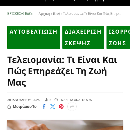
ΒΡΊΣΚΕΣΑΙ ΕΔΏ:
Αρχική
»
Blog
»
Τελειομανία: Τι Είναι Και Πώς Επηρεάζει Τη Ζωή Μας
ΑΥΤΟΒΕΛΤΙΩΣΗ
ΔΙΑΧΕΙΡΙΣΗ
ΙΣΟΡΡ
ΣΚΕΨΗΣ
ΖΩΗΣ
Τελειομανία: Τι Είναι Και
Πώς Επηρεάζει Τη Ζωή
Μας
30 ΙΑΝΟΥΑΡΊΟΥ, 2025
5
16 ΛΕΠΤΆ ΑΝΆΓΝΩΣΗΣ
Μοιράσου Το