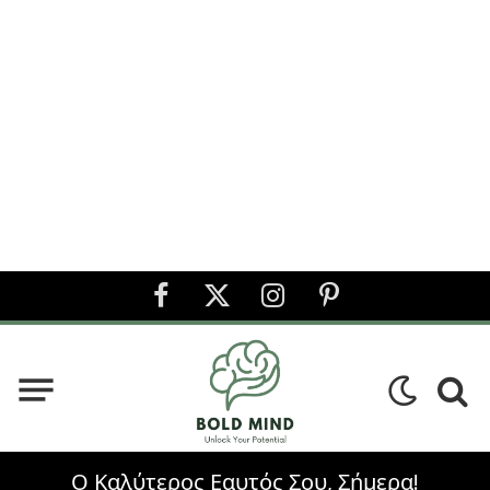
Facebook
X
Instagram
Pinterest
(Twitter)
Ο Καλύτερος Εαυτός Σου, Σήμερα!