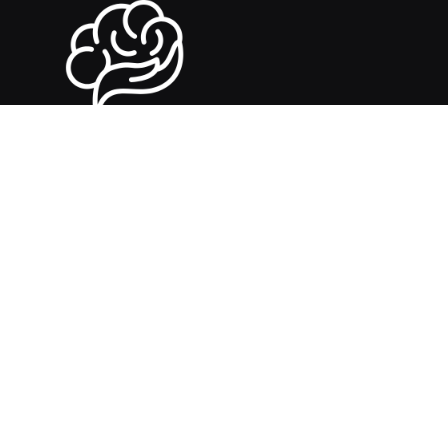
Καλωσήρθες στο BoldMind 🧠
Το blog για γυναικεία ενδυνάμωση και αυτοβελτίωση —
με χιούμορ, συναίσθημα και zero bullsh*t.
Ξεχνάμε τις τοξικές θετικότητες, τις λίστες τύπου “γίνε η
καλύτερη εκδοχή σου σε 5 βήματα” και τους ψεύτικους
guru. Εδώ μιλάμε για αληθινές εμπειρίες, ψυχολογία που
δεν σε κοιμίζει, και έμπνευση που δεν φοράει παγιέτες.
Αν: