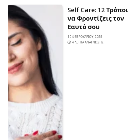
Self Care: 12 Τρόποι
να Φροντίζεις τον
Εαυτό σου
10 ΦΕΒΡΟΥΑΡΊΟΥ, 2025
4 ΛΕΠΤΆ ΑΝΆΓΝΩΣΗΣ