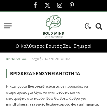
Facebook
X
Instagram
Pinterest
(Twitter)
Ο Καλύτερος Εαυτός Σου, Σήμερα!
ΒΡΊΣΚΕΣΑΙ ΕΔΏ:
Αρχική
»
ΕΝΣΥΝΕΙΔΗΤΟΤΗΤΑ
ΒΡΊΣΚΕΣΑΙ:
ΕΝΣΥΝΕΙΔΗΤΟΤΗΤΑ
Η κατηγορία
Ενσυνειδητότητα
σε προσκαλεί να
σταματήσεις για λίγο, να αναπνεύσεις και να
επιστρέψεις στο παρόν. Εδώ θα βρεις άρθρα για
mindfulness
,
τεχνικές διαλογισμού
,
ψυχική ηρεμία
,