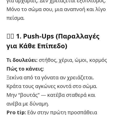
για αρχάριες. Δεν χρειάζεται εξοπλισμός.
Μόνο το σώμα σου, μια αναπνοή και λίγο
πείσμα.
🤸‍♀️ 1.
Push-Ups (Παραλλαγές
για Κάθε Επίπεδο)
Τι δουλεύει:
στήθος, χέρια, ώμοι, κορμός
Πώς
το κάνεις
:
Ξεκίνα από τα γόνατα αν χρειάζεται.
Κράτα τους αγκώνες κοντά στο σώμα.
Μην “βουτάς” — κατέβα σταθερά και
ανέβα με δύναμη.
Pro tip:
Εάν στην πρώτη προσπάθεια