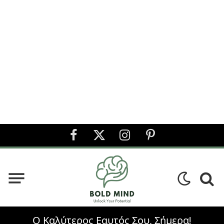
Facebook
X
Instagram
Pinterest
(Twitter)
Ο Καλύτερος Εαυτός Σου, Σήμερα!