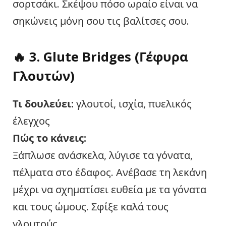
σορτσάκι. Σκέψου πόσο ωραίο είναι να
σηκώνεις μόνη σου τις βαλίτσες σου.
🔥 3.
Glute Bridges (Γέφυρα
Γλουτών)
Τι δουλεύει:
γλουτοί, ισχία, πυελικός
έλεγχος
Πώς
το κάνεις
:
Ξάπλωσε ανάσκελα, λύγισε τα γόνατα,
πέλματα στο έδαφος. Ανέβασε τη λεκάνη
μέχρι να σχηματίσει ευθεία με τα γόνατα
και τους ώμους. Σφίξε καλά τους
γλουτούς.