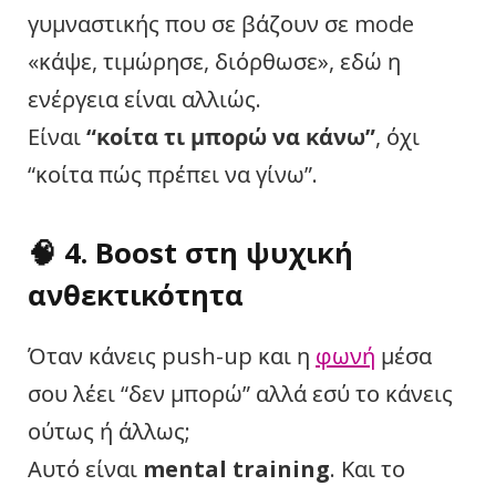
γυμναστικής που σε βάζουν σε mode
«κάψε, τιμώρησε, διόρθωσε», εδώ η
ενέργεια είναι αλλιώς.
Είναι
“κοίτα τι μπορώ να κάνω”
, όχι
“κοίτα πώς πρέπει να γίνω”.
🧠 4. Boost στη ψυχική
ανθεκτικότητα
Όταν κάνεις push-up και η
φωνή
μέσα
σου λέει “δεν μπορώ” αλλά εσύ το κάνεις
ούτως ή άλλως;
Αυτό είναι
mental training
. Και το