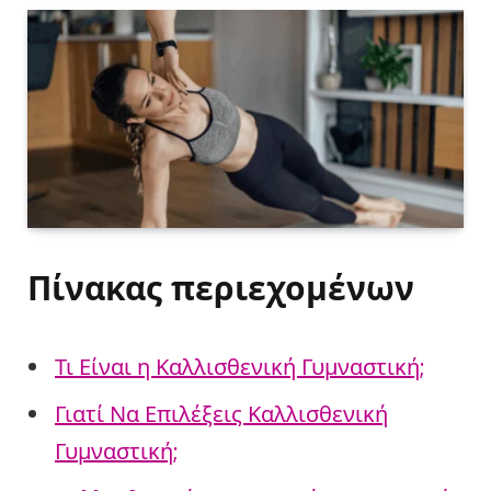
Πίνακας περιεχομένων
Τι Είναι η Καλλισθενική Γυμναστική;
Γιατί Να Επιλέξεις Καλλισθενική
Γυμναστική;