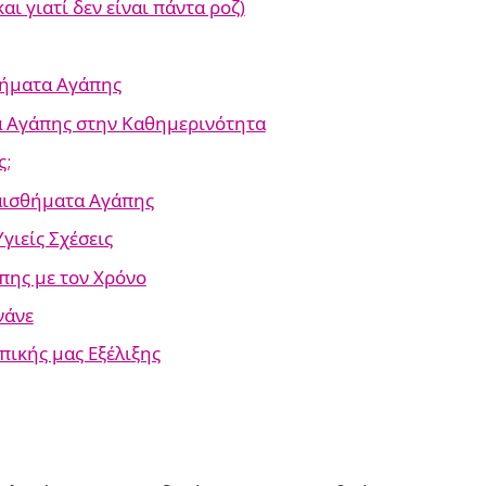
αι γιατί δεν είναι πάντα ροζ)
θήματα Αγάπης
α Αγάπης στην Καθημερινότητα
ς;
αισθήματα Αγάπης
ιείς Σχέσεις
πης με τον Χρόνο
νάνε
ικής μας Εξέλιξης