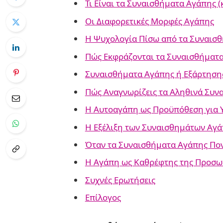
Τι Είναι τα Συναισθήματα Αγάπης (κ
Οι Διαφορετικές Μορφές Αγάπης
Η Ψυχολογία Πίσω από τα Συναισ
Πώς Εκφράζονται τα Συναισθήματ
Συναισθήματα Αγάπης ή Εξάρτηση
Πώς Αναγνωρίζεις τα Αληθινά Συν
Η Αυτοαγάπη ως Προϋπόθεση για Υγ
Η Εξέλιξη των Συναισθημάτων Αγά
Όταν τα Συναισθήματα Αγάπης Πο
Η Αγάπη ως Καθρέφτης της Προσωπ
Συχνές Ερωτήσεις
Επίλογος