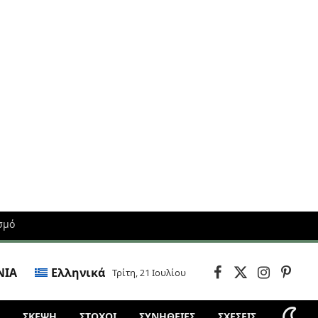
σμό
ΝΙΑ
Ελληνικά
Τρίτη, 21 Ιουλίου
Facebook
X
Instagram
Pintere
(Twitter)
ΣΚΈΨΗ
ΣΤΌΧΟΙ
ΣΥΝΗΘΕΙΕΣ
ΣΧΕΣΕΙΣ