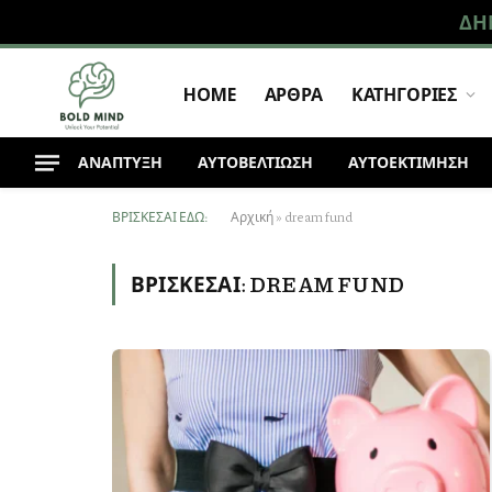
ΔΗ
HOME
ΑΡΘΡΑ
ΚΑΤΗΓΟΡΙΕΣ
ΑΝΆΠΤΥΞΗ
ΑΥΤΟΒΕΛΤΙΩΣΗ
ΑΥΤΟΕΚΤΙΜΗΣΗ
ΒΡΊΣΚΕΣΑΙ ΕΔΏ:
Αρχική
»
dream fund
ΒΡΊΣΚΕΣΑΙ:
DREAM FUND