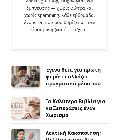
δόσεις χιούμορ, ψυχολογίας και
έμπνευσης — χωρίς φίλτρα και
χωρίς spamming. Κάθε εβδομάδα,
ένα email που σου θυμίζει ότι δεν
είσαι μόνη (και ότι το ‘χεις).
Έγινα θεία για πρώτη
φορά: τι αλλάζει
πραγματικά μέσα σου
Τα Καλύτερα Βιβλία για
να Ξεπεράσεις έναν
Χωρισμό
Λεκτική Κακοποίηση:
Οι Πληγές που Δεν