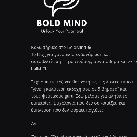
Καλωσήρθες στο BoldMind 🧠
Το blog για γυναικεία ενδυνάμωση και
αυτοβελτίωση — με χιούμορ, συναίσθημα και zero
bullsh*t.
Ξεχνάμε τις τοξικές θετικότητες, τις λίστες τύπου
“γίνε η καλύτερη εκδοχή σου σε 5 βήματα” και
τους ψεύτικους guru. Εδώ μιλάμε για αληθινές
εμπειρίες, ψυχολογία που δεν σε κοιμίζει, και
έμπνευση που δεν φοράει παγιέτες.
Αν:
Έχεις πει “δεν είμαι αρκετά καλή” (τουλάχιστον