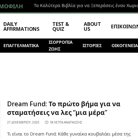
ΜΟΦΙΛΉ
Τα Καλύτερα Βιβλία για να Ξεπεράσεις έναν Χωρι
DAILY
TEST &
ABOUT
ΕΠΙΚΟΙΝΩ
AFFIRMATIONS
QUIZ
US
ΙΣΟΡΡΟΠΙΑ
ΕΠΑΓΓΕΛΜΑΤΙΚΆ
ΙΣΤΟΡΊΕΣ
ΟΙΚΟΓΕΝΕΙΑ
ΖΩΗΣ
Dream Fund: Το πρώτο βήμα για να
σταματήσεις να λες “μια μέρα”
27 ΔΕΚΕΜΒΡΊΟΥ, 2025
18 ΛΕΠΤΆ ΑΝΆΓΝΩΣΗΣ
Τι είναι το Dream Fund; Κάθε γυναίκα κουβαλάει μέσα της