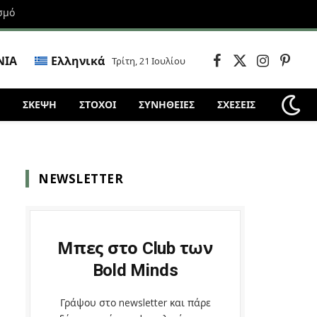
σμό
ΝΙΑ
Ελληνικά
Τρίτη, 21 Ιουλίου
Facebook
X
Instagram
Pintere
(Twitter)
ΣΚΈΨΗ
ΣΤΌΧΟΙ
ΣΥΝΗΘΕΙΕΣ
ΣΧΕΣΕΙΣ
NEWSLETTER
Μπες στο Club των
Bold Minds
Γράψου στο newsletter και πάρε