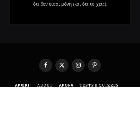
ότι δεν είσαι μόνη (και ότι το ‘χεις).
Facebook
X
Instagram
Pinterest
(Twitter)
ΑΡΧΙΚΗ
ABOUT
ΑΡΘΡΑ
TESTS & QUIZZES
ΕΠΙΚΟΙΝΩΝΙΑ
ΟΡΟΙ ΧΡΗΣΗΣ
ΠΟΛΙΤΙΚΗ ΑΠΟΡΡΗΤΟΥ
DISCLAIMER
© 2026 BoldMind. Created with 🤍 by
MyCreative
.