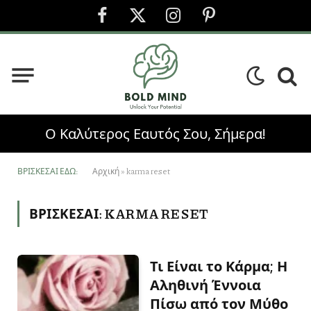
Facebook
X
Instagram
Pinterest
(Twitter)
Ο Καλύτερος Εαυτός Σου, Σήμερα!
ΒΡΊΣΚΕΣΑΙ ΕΔΏ:
Αρχική
»
karma reset
ΒΡΊΣΚΕΣΑΙ:
KARMA RESET
Τι Είναι το Κάρμα; Η
Αληθινή Έννοια
Πίσω από τον Μύθο