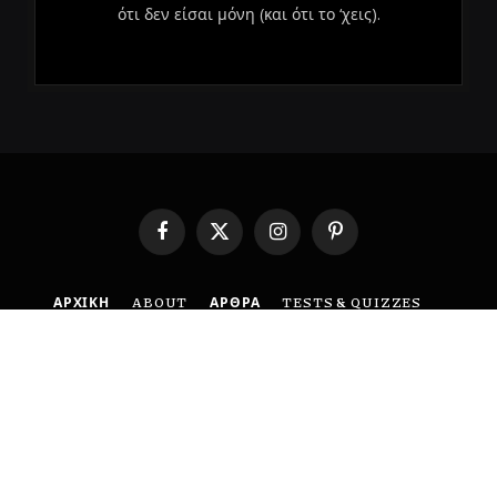
ότι δεν είσαι μόνη (και ότι το ‘χεις).
Facebook
X
Instagram
Pinterest
(Twitter)
ΑΡΧΙΚΗ
ABOUT
ΑΡΘΡΑ
TESTS & QUIZZES
ΕΠΙΚΟΙΝΩΝΙΑ
ΟΡΟΙ ΧΡΗΣΗΣ
ΠΟΛΙΤΙΚΗ ΑΠΟΡΡΗΤΟΥ
DISCLAIMER
© 2026 BoldMind. Created with 🤍 by
MyCreative
.