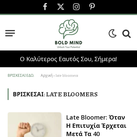
Facebook
X
Instagram
Pinterest
(Twitter)
Ο Καλύτερος Εαυτός Σου, Σήμερα!
ΒΡΊΣΚΕΣΑΙ ΕΔΏ:
Αρχική
»
late bloomers
ΒΡΊΣΚΕΣΑΙ:
LATE BLOOMERS
Late Bloomer: Όταν
Η Επιτυχία Έρχεται
Μετά Τα 40