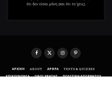
ότι δεν είσαι μόνη (και ότι το ‘χεις).
Facebook
X
Instagram
Pinterest
(Twitter)
ΑΡΧΙΚΗ
ABOUT
ΑΡΘΡΑ
TESTS & QUIZZES
ΕΠΙΚΟΙΝΩΝΙΑ
ΟΡΟΙ ΧΡΗΣΗΣ
ΠΟΛΙΤΙΚΗ ΑΠΟΡΡΗΤΟΥ
DISCLAIMER
© 2026 BoldMind. Created with 🤍 by
MyCreative
.