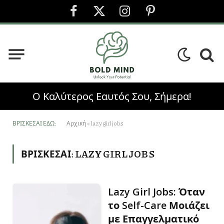
Facebook
X
Instagram
Pinterest
(Twitter)
Ο Καλύτερος Εαυτός Σου, Σήμερα!
ΒΡΊΣΚΕΣΑΙ ΕΔΏ:
Αρχική
»
lazy girl jobs
ΒΡΊΣΚΕΣΑΙ:
LAZY GIRL JOBS
Lazy Girl Jobs: Όταν
το Self-Care Μοιάζει
με Επαγγελματικό