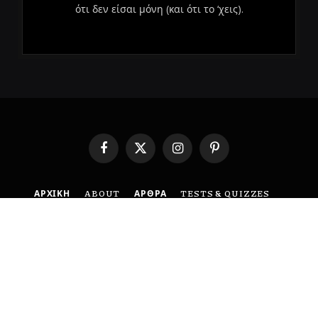
ότι δεν είσαι μόνη (και ότι το ‘χεις).
Facebook
X
Instagram
Pinterest
(Twitter)
ΑΡΧΙΚΗ
ABOUT
ΑΡΘΡΑ
TESTS & QUIZZES
ΕΠΙΚΟΙΝΩΝΙΑ
ΟΡΟΙ ΧΡΗΣΗΣ
ΠΟΛΙΤΙΚΗ ΑΠΟΡΡΗΤΟΥ
DISCLAIMER
© 2026 BoldMind. Created with 🤍 by
MyCreative
.