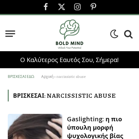
Facebook
X
Instagram
Pinterest
(Twitter)
Ο Καλύτερος Εαυτός Σου, Σήμερα!
ΒΡΊΣΚΕΣΑΙ ΕΔΏ:
Αρχική
»
narcissistic abuse
ΒΡΊΣΚΕΣΑΙ:
NARCISSISTIC ABUSE
Gaslighting: η πιο
ύπουλη μορφή
ψυχολογικής βίας