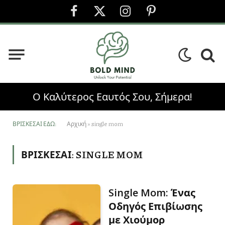
Facebook
X
Instagram
Pinterest
(Twitter)
Ο Καλύτερος Εαυτός Σου, Σήμερα!
ΒΡΊΣΚΕΣΑΙ ΕΔΏ:
Αρχική
»
single mom
ΒΡΊΣΚΕΣΑΙ:
SINGLE MOM
Single Mom: Ένας
Οδηγός Επιβίωσης
με Χιούμορ