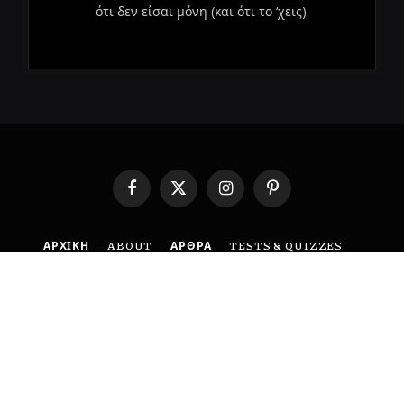
ότι δεν είσαι μόνη (και ότι το ‘χεις).
Facebook
X
Instagram
Pinterest
(Twitter)
ΑΡΧΙΚΗ
ABOUT
ΑΡΘΡΑ
TESTS & QUIZZES
ΕΠΙΚΟΙΝΩΝΙΑ
ΟΡΟΙ ΧΡΗΣΗΣ
ΠΟΛΙΤΙΚΗ ΑΠΟΡΡΗΤΟΥ
DISCLAIMER
© 2026 BoldMind. Created with 🤍 by
MyCreative
.