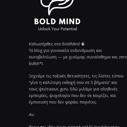
Καλωσήρθες στο BoldMind 🧠
Το blog για γυναικεία ενδυνάμωση και
αυτοβελτίωση — με χιούμορ, συναίσθημα και zero
bullsh*t.
Ξεχνάμε τις τοξικές θετικότητες, τις λίστες τύπου
“γίνε η καλύτερη εκδοχή σου σε 5 βήματα” και
τους ψεύτικους guru. Εδώ μιλάμε για αληθινές
εμπειρίες, ψυχολογία που δεν σε κοιμίζει, και
έμπνευση που δεν φοράει παγιέτες.
Αν:
Έχεις πει “δεν είμαι αρκετά καλή” (τουλάχιστον