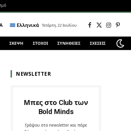
σμό
Α
Ελληνικά
Τετάρτη, 22 Ιουλίου
Facebook
X
Instagram
Pintere
(Twitter)
ΣΚΈΨΗ
ΣΤΌΧΟΙ
ΣΥΝΗΘΕΙΕΣ
ΣΧΕΣΕΙΣ
NEWSLETTER
Μπες στο Club των
Bold Minds
Γράψου στο newsletter και πάρε