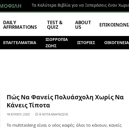
ΜΟΦΙΛΉ
Τα Καλύτερα Βιβλία για να Ξεπεράσεις έναν Χωρι
DAILY
TEST &
ABOUT
ΕΠΙΚΟΙΝΩΝΙ
AFFIRMATIONS
QUIZ
US
ΙΣΟΡΡΟΠΙΑ
ΕΠΑΓΓΕΛΜΑΤΙΚΆ
ΙΣΤΟΡΊΕΣ
ΟΙΚΟΓΕΝΕΙΑ
ΖΩΗΣ
Πώς Να Φανείς Πολυάσχολη Χωρίς Να
Κάνεις Τίποτα
18 ΙΟΥΛΊΟΥ, 2025
8 ΛΕΠΤΆ ΑΝΆΓΝΩΣΗΣ
Το multitasking είναι ο νέος καφές: όλοι το κάνουν, κανείς