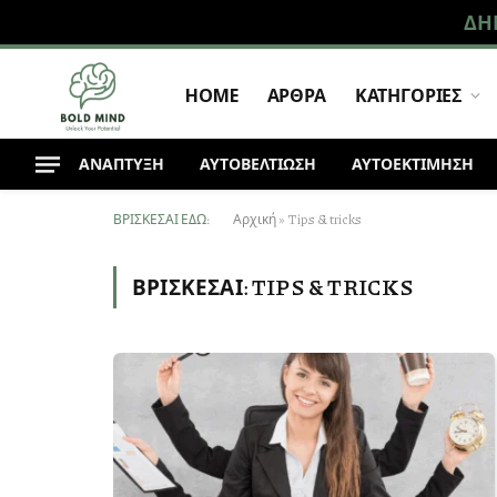
ΔΗ
HOME
ΑΡΘΡΑ
ΚΑΤΗΓΟΡΙΕΣ
ΑΝΆΠΤΥΞΗ
ΑΥΤΟΒΕΛΤΙΩΣΗ
ΑΥΤΟΕΚΤΙΜΗΣΗ
ΒΡΊΣΚΕΣΑΙ ΕΔΏ:
Αρχική
»
Tips & tricks
ΒΡΊΣΚΕΣΑΙ:
TIPS & TRICKS