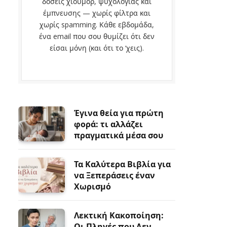
δόσεις χιούμορ, ψυχολογίας και
έμπνευσης — χωρίς φίλτρα και
χωρίς spamming. Κάθε εβδομάδα,
ένα email που σου θυμίζει ότι δεν
είσαι μόνη (και ότι το ‘χεις).
Έγινα θεία για πρώτη
φορά: τι αλλάζει
πραγματικά μέσα σου
Τα Καλύτερα Βιβλία για
να Ξεπεράσεις έναν
Χωρισμό
Λεκτική Κακοποίηση:
Οι Πληγές που Δεν