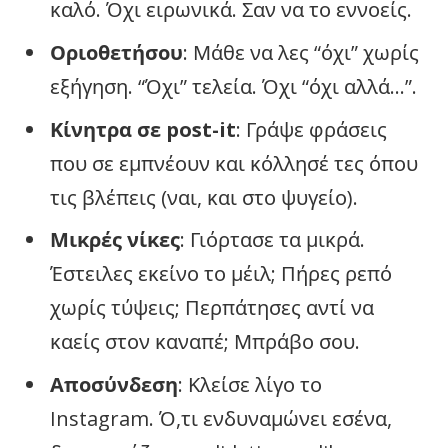
καλό. Όχι ειρωνικά. Σαν να το εννοείς.
Οριοθετήσου
: Μάθε να λες “όχι” χωρίς
εξήγηση. “Όχι” τελεία. Όχι “όχι αλλά…”.
Κίνητρα σε post-it
: Γράψε φράσεις
που σε εμπνέουν και κόλλησέ τες όπου
τις βλέπεις (ναι, και στο ψυγείο).
Μικρές νίκες
: Γιόρτασε τα μικρά.
Έστειλες εκείνο το μέιλ; Πήρες ρεπό
χωρίς τύψεις; Περπάτησες αντί να
καείς στον καναπέ; Μπράβο σου.
Αποσύνδεση
: Κλείσε λίγο το
Instagram. Ό,τι ενδυναμώνει εσένα,