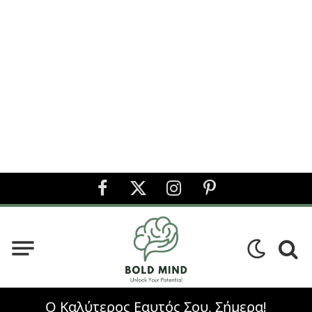
Facebook
X
Instagram
Pinterest
(Twitter)
Ο Καλύτερος Εαυτός Σου, Σήμερα!