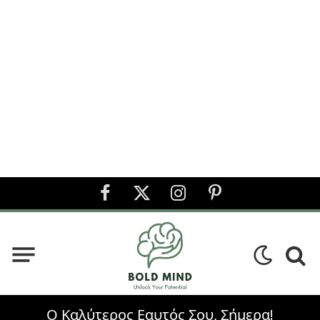
Facebook
X
Instagram
Pinterest
(Twitter)
Ο Καλύτερος Εαυτός Σου, Σήμερα!