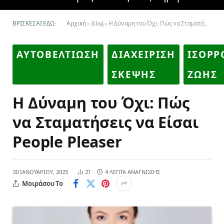
ΒΡΊΣΚΕΣΑΙ ΕΔΏ:
Αρχική
»
Blog
»
Η Δύναμη του Όχι: Πώς να Σταματήσεις να Είσαι People Pleaser
ΑΥΤΟΒΕΛΤΙΩΣΗ
ΔΙΑΧΕΙΡΙΣΗ
ΙΣΟΡΡ
ΣΚΕΨΗΣ
ΖΩΗΣ
Η Δύναμη του Όχι: Πώς
να Σταματήσεις να Είσαι
People Pleaser
30 ΙΑΝΟΥΑΡΊΟΥ, 2025
21
4 ΛΕΠΤΆ ΑΝΆΓΝΩΣΗΣ
Μοιράσου Το