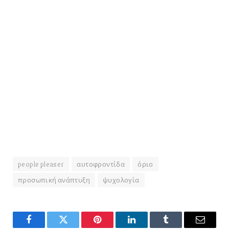
people pleaser
αυτοφροντίδα
όριο
προσωπική ανάπτυξη
ψυχολογία
Facebook
Twitter
Pinterest
LinkedIn
Tumblr
Email