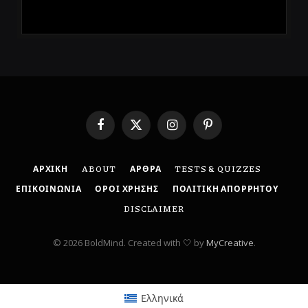
Facebook
X
Instagram
Pinterest
(Twitter)
ΑΡΧΙΚΗ
ABOUT
ΑΡΘΡΑ
TESTS & QUIZZES
ΕΠΙΚΟΙΝΩΝΙΑ
ΟΡΟΙ ΧΡΗΣΗΣ
ΠΟΛΙΤΙΚΗ ΑΠΟΡΡΗΤΟΥ
DISCLAIMER
© 2026 BoldMind. Created with 🤍 by
MyCreative
.
Ελληνικά