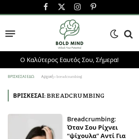
Facebook
X
Instagram
Pinterest
(Twitter)
Ο Καλύτερος Εαυτός Σου, Σήμερα!
ΒΡΊΣΚΕΣΑΙ ΕΔΏ:
Αρχική
»
breadcrumbing
ΒΡΊΣΚΕΣΑΙ:
BREADCRUMBING
Breadcrumbing:
Όταν Σου Ρίχνει
“ψίχουλα” Αντί Για