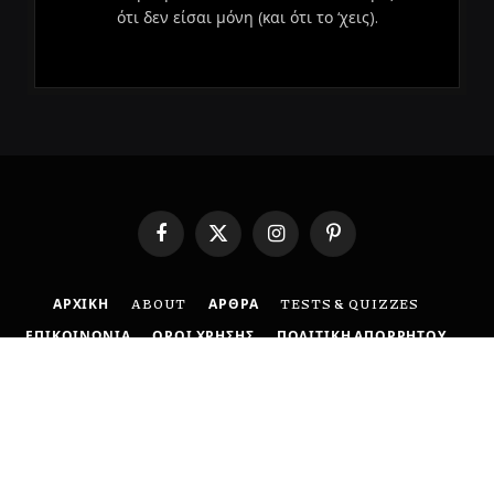
ότι δεν είσαι μόνη (και ότι το ‘χεις).
Facebook
X
Instagram
Pinterest
(Twitter)
ΑΡΧΙΚΗ
ABOUT
ΑΡΘΡΑ
TESTS & QUIZZES
ΕΠΙΚΟΙΝΩΝΙΑ
ΟΡΟΙ ΧΡΗΣΗΣ
ΠΟΛΙΤΙΚΗ ΑΠΟΡΡΗΤΟΥ
DISCLAIMER
© 2026 BoldMind. Created with 🤍 by
MyCreative
.