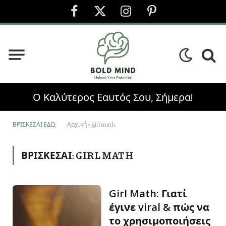
Facebook
X
Instagram
Pinterest
(Twitter)
Ο Καλύτερος Εαυτός Σου, Σήμερα!
ΒΡΊΣΚΕΣΑΙ ΕΔΏ:
Αρχική
»
girl math
ΒΡΊΣΚΕΣΑΙ:
GIRL MATH
Girl Math: Γιατί
έγινε viral & πώς να
το χρησιμοποιήσεις