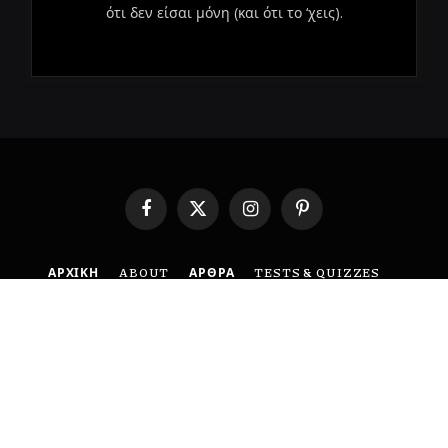
ότι δεν είσαι μόνη (και ότι το ‘χεις).
Facebook
X
Instagram
Pinterest
(Twitter)
ΑΡΧΙΚΗ
ABOUT
ΑΡΘΡΑ
TESTS & QUIZZES
ΕΠΙΚΟΙΝΩΝΙΑ
ΟΡΟΙ ΧΡΗΣΗΣ
ΠΟΛΙΤΙΚΗ ΑΠΟΡΡΗΤΟΥ
DISCLAIMER
© 2026 BoldMind. Created with 🤍 by
MyCreative
.