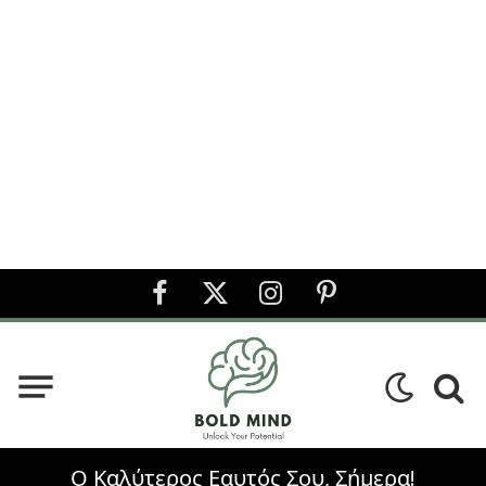
Facebook
X
Instagram
Pinterest
(Twitter)
Ο Καλύτερος Εαυτός Σου, Σήμερα!