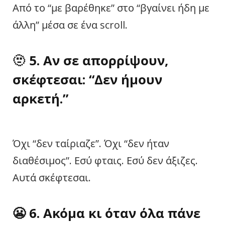
Από το “με βαρέθηκε” στο “βγαίνει ήδη με
άλλη” μέσα σε ένα scroll.
🫥
5. Αν σε απορρίψουν,
σκέφτεσαι: “Δεν ήμουν
αρκετή.”
Όχι “δεν ταίριαζε”. Όχι “δεν ήταν
διαθέσιμος”. Εσύ φταις. Εσύ δεν άξιζες.
Αυτά σκέφτεσαι.
😬
6. Ακόμα κι όταν όλα πάνε