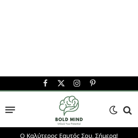
Facebook
X
Instagram
Pinterest
(Twitter)
Ο Καλύτερος Εαυτός Σου, Σήμερα!