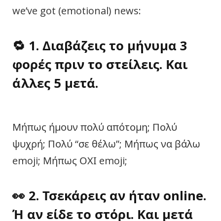
we’ve got (emotional) news:
🔁
1. Διαβάζεις το μήνυμα 3
φορές πριν το στείλεις. Και
άλλες 5 μετά.
Μήπως ήμουν πολύ απότομη; Πολύ
ψυχρή; Πολύ “σε θέλω”; Μήπως να βάλω
emoji; Μήπως ΟΧΙ emoji;
👀
2. Τσεκάρεις αν ήταν online.
Ή
αν είδε το στόρι. Και μετά