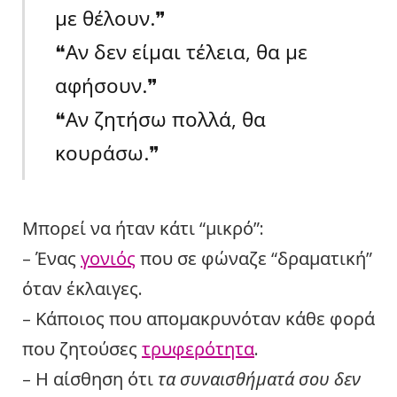
με θέλουν.❞
❝Αν δεν είμαι τέλεια, θα με
αφήσουν.❞
❝Αν ζητήσω πολλά, θα
κουράσω.❞
Μπορεί να ήταν κάτι “μικρό”:
– Ένας
γονιός
που σε φώναζε “δραματική”
όταν έκλαιγες.
– Κάποιος που απομακρυνόταν κάθε φορά
που ζητούσες
τρυφερότητα
.
– Η αίσθηση ότι
τα συναισθήματά σου δεν