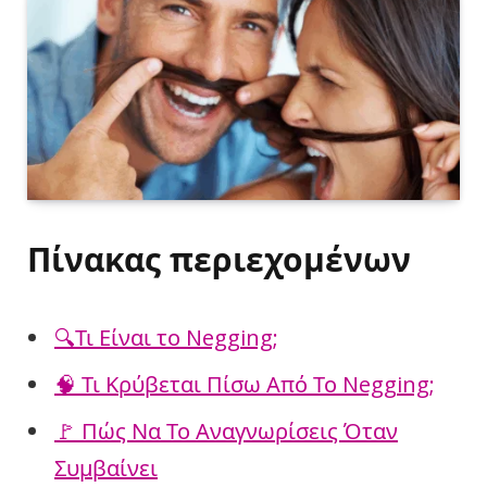
Πίνακας περιεχομένων
🔍Τι Είναι το Negging;
🧠 Τι Κρύβεται Πίσω Από Το Negging;
🚩 Πώς Να Το Αναγνωρίσεις Όταν
Συμβαίνει