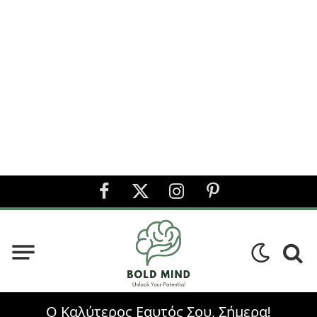
Facebook
X
Instagram
Pinterest
(Twitter)
Ο Καλύτερος Εαυτός Σου, Σήμερα!