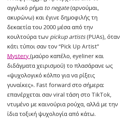
αγγλικό ρήμα
to negate
(αρνούμαι,
ακυρώνω) και έγινε δημοφιλής τη
δεκαετία του 2000 μέσα από την
κουλτούρα των
pickup artists
(PUAs), όταν
κάτι τύποι σαν τον “Pick Up Artist”
Mystery
(μαύρο καπέλο, eyeliner και
διδάγματα χειρισμού) το πλασάρανε ως
«ψυχολογικό κόλπο για να ρίξεις
γυναίκες». Fast forward στο σήμερα:
επανέρχεται σαν viral τάση στο TikTok,
ντυμένο με καινούρια ρούχα, αλλά με την
ίδια τοξική ψυχολογία από κάτω.